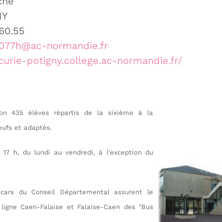
ché
NY
.60.55
0077h@ac-normandie.fr
/curie-potigny.college.ac-normandie.fr/
ron 435 élèves répartis de la sixième à la
eufs et adaptés.
17 h, du lundi au vendredi, à l'exception du
 cars du Conseil Départemental assurent le
a ligne Caen-Falaise et Falaise-Caen des "Bus