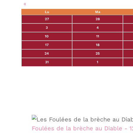
«
Lu
Ma
27
28
3
4
10
11
17
18
24
25
31
1
Foulées de la brèche au Diable - 