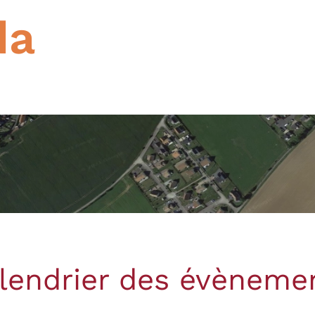
da
lendrier des évèneme