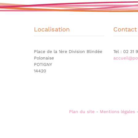
Localisation
Contact
Place de la 1ère Division Blindée
Tel : 02 31
Polonaise
accueil@pot
POTIGNY
14420
Plan du site
-
Mentions légales