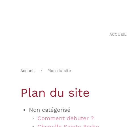
Skip
to
main
ACCUEIL
content
Accueil
Plan du site
Plan du site
Non catégorisé
Comment débuter ?
Chapelle Sainte Barbe