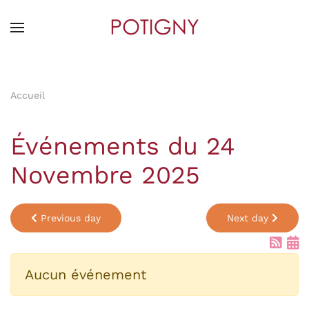
Skip
to
main
content
Accueil
Événements du 24
Novembre 2025
Previous day
Next day
Aucun événement