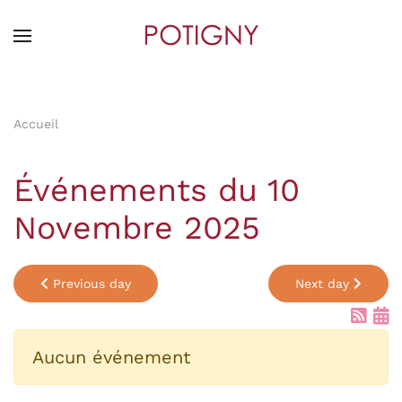
Skip
to
main
content
Accueil
Événements du 10
Novembre 2025
Previous day
Next day
Aucun événement