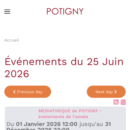
Skip
to
main
content
Accueil
Événements du 25 Juin
2026
Previous day
Next day
MEDIATHEQUE de POTIGNY -
événements de l'année
Du
01 Janvier 2026 12:00
jusqu'au
31
Décembre 2026 23:00