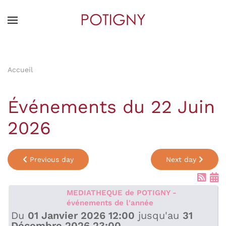
Skip
to
main
content
Accueil
Événements du 22 Juin
2026
Previous day
Next day
MEDIATHEQUE de POTIGNY -
événements de l'année
Du
01 Janvier 2026 12:00
jusqu'au
31
Décembre 2026 23:00