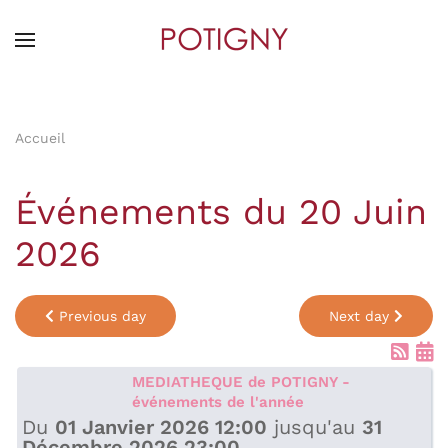
Skip
to
main
content
Accueil
Événements du 20 Juin
2026
Previous day
Next day
MEDIATHEQUE de POTIGNY -
événements de l'année
Du
01 Janvier 2026 12:00
jusqu'au
31
Décembre 2026 23:00