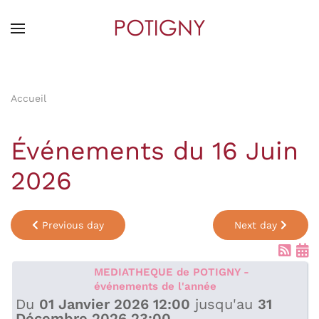
Skip
to
main
content
Accueil
Événements du 16 Juin
2026
Previous day
Next day
MEDIATHEQUE de POTIGNY -
événements de l'année
Du
01 Janvier 2026 12:00
jusqu'au
31
Décembre 2026 23:00