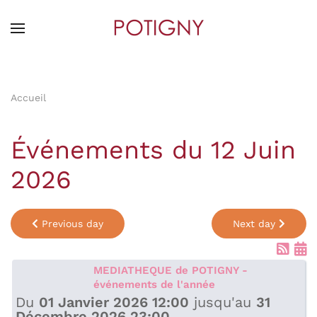
Skip
to
main
content
Accueil
Événements du 12 Juin
2026
Previous day
Next day
MEDIATHEQUE de POTIGNY -
événements de l'année
Du
01 Janvier 2026 12:00
jusqu'au
31
Décembre 2026 23:00