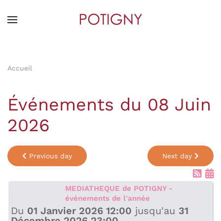
Skip
to
main
content
Accueil
Événements du 08 Juin
2026
Previous day
Next day
MEDIATHEQUE de POTIGNY -
événements de l'année
Du
01 Janvier 2026 12:00
jusqu'au
31
Décembre 2026 23:00