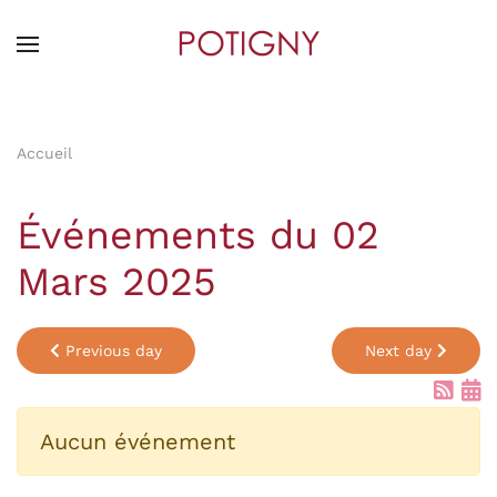
Skip
to
main
content
Accueil
Événements du 02
Mars 2025
Previous day
Next day
Aucun événement